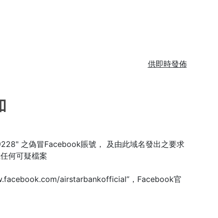
供即時發佈
知
3299228" 之偽冒Facebook賬號， 及由此域名發出之要求
載任何可疑檔案
om/airstarbankofficial”，Facebook官